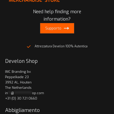
essere
essere
scelte
Need help finding more
scelte
nella
nella
information?
pagina
pagina
del
Supporto
del
prodotto
prodotto
Attrezzatura Develon 100% Autentica
Develon Shop
IMC Branding bv.
Peppelkade 23
3992 AL, Houten
The Netherlands
in
**
@
************
op.com
+31 (0) 30 721 0660
Abbigliamento