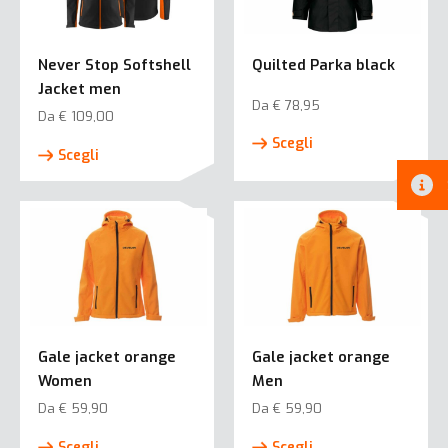
Never Stop Softshell
Quilted Parka black
Jacket men
Da
€
78,95
Da
€
109,00
Questo
Questo
Scegli
prodotto
Scegli
prodotto
ha
ha
più
più
varianti.
varianti.
Le
Le
opzioni
opzioni
possono
possono
essere
essere
scelte
Gale jacket orange
Gale jacket orange
scelte
nella
Women
Men
nella
pagina
pagina
Da
€
59,90
Da
€
59,90
del
del
Questo
Questo
prodotto
Scegli
Scegli