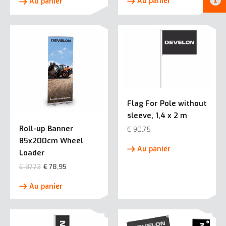
Au panier
Au panier
produit
Flag For Pole without
sleeve, 1,4 x 2 m
Roll-up Banner
€
90,75
85x200cm Wheel
Au panier
Loader
€
87,73
€
78,95
Au panier