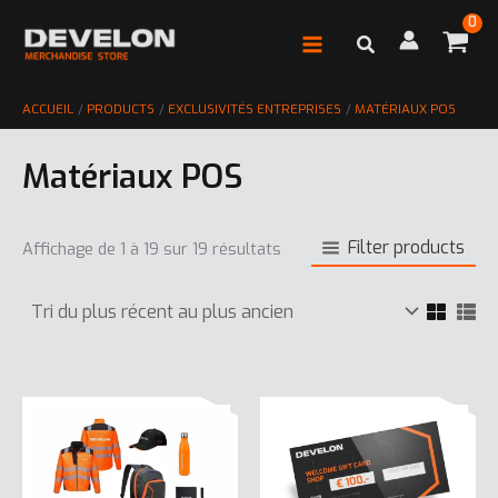
Aller
au
contenu
ACCUEIL
PRODUCTS
EXCLUSIVITÉS ENTREPRISES
MATÉRIAUX POS
Matériaux POS
Filter products
Affichage de 1 à 19 sur 19 résultats