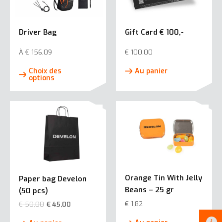
Driver Bag
Gift Card € 100,-
À
€
156,09
€
100,00
Ce
Choix des
Au panier
produit
options
a
plusieurs
variations.
Les
options
peuvent
être
choisies
Orange Tin With Jelly
Paper bag Develon
sur
Beans – 25 gr
(50 pcs)
la
€
1,82
€
50,00
€
45,00
page
du