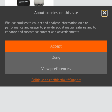
About cookies on this site
We use cookies to collect and analyse information on site
Black Tin With Mints
performance and usage, to provide social media features and to
enhance and customise content and advertisements.
– 25 gr
€
1,82
Accept
Au panier
Deny
View preferences
Il n'y a plus de produits à afficher.
Politique de confidentialité
Support