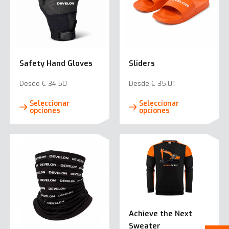
Safety Hand Gloves
Sliders
Desde
€
34,50
Desde
€
35,01
Este
Este
Seleccionar
Seleccionar
producto
prod
opciones
opciones
tiene
tiene
múltiples
múlti
variantes.
varia
Las
Las
opciones
opci
se
se
pueden
pued
elegir
elegi
Achieve the Next
en
en
Sweater