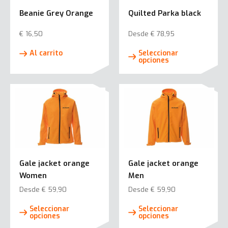
elegi
elegir
Beanie Grey Orange
Quilted Parka black
en
en
la
la
€
16,50
Desde
€
78,95
pági
página
Este
de
Al carrito
Seleccionar
de
prod
opciones
prod
producto
tiene
múlti
varia
Las
opci
se
pued
elegi
Gale jacket orange
Gale jacket orange
en
Women
Men
la
Desde
€
59,90
Desde
€
59,90
pági
Este
Este
de
Seleccionar
Seleccionar
producto
prod
opciones
opciones
prod
tiene
tiene