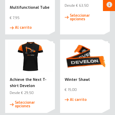
la
la
Desde
€
63,50
Multifunctional Tube
página
pági
Este
de
de
Seleccionar
€
7,95
prod
opciones
producto
prod
tiene
Al carrito
múlti
varia
Las
opci
se
pued
elegi
en
Achieve the Next T-
Winter Shawl
la
shirt Develon
pági
€
15,00
de
Desde
€
29,50
prod
Este
Al carrito
Seleccionar
producto
opciones
tiene