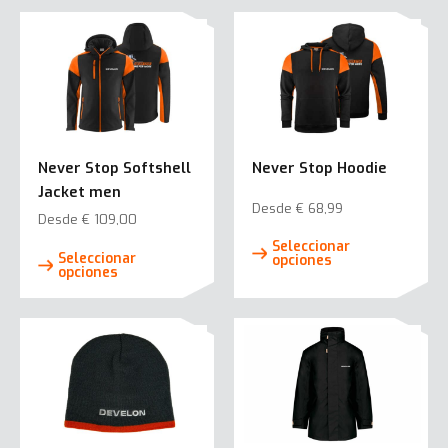
múltiples
variantes.
Las
opciones
se
pueden
elegir
Never Stop Softshell
Never Stop Hoodie
en
Jacket men
la
Desde
€
68,99
Desde
€
109,00
página
Este
Este
Seleccionar
de
prod
Seleccionar
opciones
producto
opciones
producto
tiene
tiene
múlti
múltiples
varia
variantes.
Las
Las
opci
opciones
se
se
pued
pueden