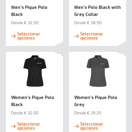
elegir
elegi
Men’s Pique Polo
Men’s Polo Black with
en
en
Black
Grey Collar
la
la
Desde
€
32,50
Desde
€
38,50
página
pági
Este
Este
de
de
Seleccionar
Seleccionar
producto
prod
opciones
opciones
producto
prod
tiene
tiene
múltiples
múlti
variantes.
varia
Las
Las
opciones
opci
se
se
pueden
pued
elegir
elegi
Women’s Pique Polo
Women’s Pique Polo
en
en
Black
Grey
la
la
Desde
€
32,50
Desde
€
29,25
página
pági
Este
Este
de
de
Seleccionar
Seleccionar
producto
prod
opciones
opciones
producto
prod