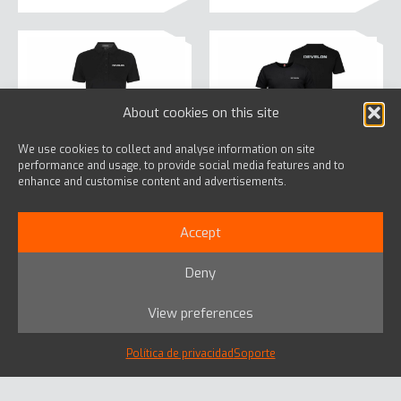
tiene
tiene
múltiples
múlti
variantes.
varia
Las
Las
opciones
opci
About cookies on this site
se
se
pueden
pued
We use cookies to collect and analyse information on site
elegir
elegi
performance and usage, to provide social media features and to
Women’s Polo Black
Men’s T-shirt Black
en
en
enhance and customise content and advertisements.
with Grey Collar
la
la
Desde
€
25,00
Desde
€
38,50
página
pági
Este
Accept
Este
Seleccionar
de
de
prod
Seleccionar
opciones
producto
opciones
producto
prod
tiene
Deny
tiene
múlti
múltiples
View preferences
varia
variantes.
Las
Las
Política de privacidad
Soporte
opci
opciones
se
se
pued