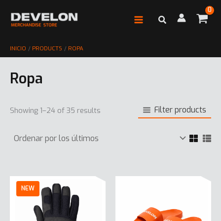
Ir
al
contenido
INICIO
PRODUCTS
ROPA
Ropa
Filter products
Showing 1–24 of 35 results