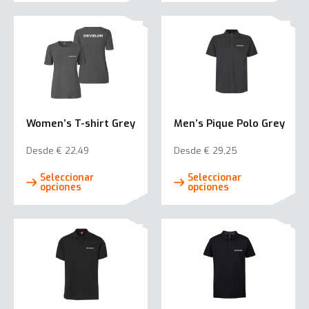
múltiples
múlti
variantes.
varia
Las
Las
opciones
opci
se
se
pueden
pued
elegir
elegi
Women’s T-shirt Grey
Men’s Pique Polo Grey
en
en
la
la
Desde
€
22,49
Desde
€
29,25
página
pági
Este
Este
Seleccionar
Seleccionar
de
de
producto
prod
opciones
opciones
producto
prod
tiene
tiene
múltiples
múlti
variantes.
varia
Las
Las
opciones
opci
se
se
pueden
pued